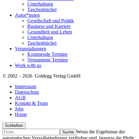
Unterhaltung
Taschenbücher
Autor*innen
Gesellschaft und Politik
Business und Karriere
Gesundheit und Leben
Unterhaltung
Taschenbücher
Veranstaltungen
Kommende Termine
Vergangene Termine
Work with us
© 2002 – 2026 Goldegg Verlag GmbH
Impressum
Datenschutz
AGB
Kontakt & Team
Jobs
Home
Schließen
Suche
Finde
Wenn die Ergebnisse der
…
automatischen Vervollständigung verfügbar sind, benutze die Pfeile