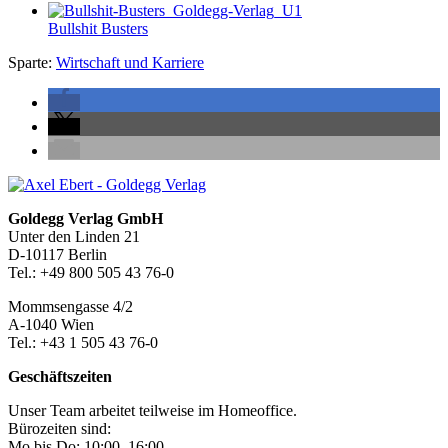
Bullshit Busters
Sparte:
Wirtschaft und Karriere
Seitenleiste
Footer-
Goldegg Verlag GmbH
Unter den Linden 21
Section
D-10117 Berlin
Tel.: +49 800 505 43 76-0
Mommsengasse 4/2
A-1040 Wien
Tel.: +43 1 505 43 76-0
Geschäftszeiten
Unser Team arbeitet teilweise im Homeoffice.
Bürozeiten sind:
Mo bis Do: 10:00–16:00