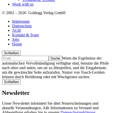
Work with us
© 2002 – 2026 Goldegg Verlag GmbH
Impressum
Datenschutz
AGB
Kontakt & Team
Jobs
Home
Schließen
Suche
Finde
Wenn die Ergebnisse der
…
automatischen Vervollständigung verfügbar sind, benutze die Pfeile
nach oben und unten, um sie zu überprüfen, und die Eingabetaste,
um die gewünschte Seite aufzurufen. Nutzer von Touch-Geräten
können durch Berührung oder mit Wischgesten suchen.
Schließen
Newsletter
Unser Newsletter informiert Sie über Neuerscheinungen und
aktuelle Veranstaltungen. Alle Informationen zu Versand und
Abbestellung erhalten Sie in unserer
Datenschutzerklärung
.