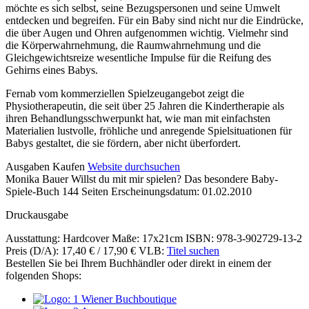
möchte es sich selbst, seine Bezugspersonen und seine Umwelt
entdecken und begreifen. Für ein Baby sind nicht nur die Eindrücke,
die über Augen und Ohren aufgenommen wichtig. Vielmehr sind
die Körperwahrnehmung, die Raumwahrnehmung und die
Gleichgewichtsreize wesentliche Impulse für die Reifung des
Gehirns eines Babys.
Fernab vom kommerziellen Spielzeugangebot zeigt die
Physiotherapeutin, die seit über 25 Jahren die Kindertherapie als
ihren Behandlungsschwerpunkt hat, wie man mit einfachsten
Materialien lustvolle, fröhliche und anregende Spielsituationen für
Babys gestaltet, die sie fördern, aber nicht überfordert.
Details
Ausgaben
Kaufen
Website durchsuchen
Monika Bauer
Willst du mit mir spielen?
Das besondere Baby-
und
Spiele-Buch
144 Seiten
Erscheinungsdatum: 01.02.2010
Inhalte
Druckausgabe
Ausstattung: Hardcover
Maße: 17x21cm
ISBN: 978-3-902729-13-2
Preis (D/A): 17,40 € / 17,90 €
VLB:
Titel suchen
Bestellen Sie bei Ihrem Buchhändler oder direkt in einem der
folgenden Shops: