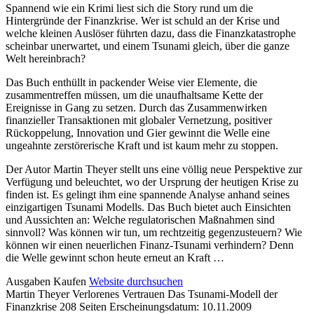
Spannend wie ein Krimi liest sich die Story rund um die
Hintergründe der Finanzkrise. Wer ist schuld an der Krise und
welche kleinen Auslöser führten dazu, dass die Finanzkatastrophe
scheinbar unerwartet, und einem Tsunami gleich, über die ganze
Welt hereinbrach?
Das Buch enthüllt in packender Weise vier Elemente, die
zusammentreffen müssen, um die unaufhaltsame Kette der
Ereignisse in Gang zu setzen. Durch das Zusammenwirken
finanzieller Transaktionen mit globaler Vernetzung, positiver
Rückoppelung, Innovation und Gier gewinnt die Welle eine
ungeahnte zerstörerische Kraft und ist kaum mehr zu stoppen.
Der Autor Martin Theyer stellt uns eine völlig neue Perspektive zur
Verfügung und beleuchtet, wo der Ursprung der heutigen Krise zu
finden ist. Es gelingt ihm eine spannende Analyse anhand seines
einzigartigen Tsunami Modells. Das Buch bietet auch Einsichten
und Aussichten an: Welche regulatorischen Maßnahmen sind
sinnvoll? Was können wir tun, um rechtzeitig gegenzusteuern? Wie
können wir einen neuerlichen Finanz-Tsunami verhindern? Denn
die Welle gewinnt schon heute erneut an Kraft …
Details
Ausgaben
Kaufen
Website durchsuchen
Martin Theyer
Verlorenes Vertrauen
Das Tsunami-Modell der
und
Finanzkrise
208 Seiten
Erscheinungsdatum: 10.11.2009