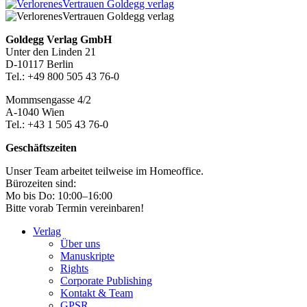
Seitenleiste
Footer-
Goldegg Verlag GmbH
Unter den Linden 21
Section
D-10117 Berlin
Tel.: +49 800 505 43 76-0
Mommsengasse 4/2
A-1040 Wien
Tel.: +43 1 505 43 76-0
Geschäftszeiten
Unser Team arbeitet teilweise im Homeoffice.
Bürozeiten sind:
Mo bis Do: 10:00–16:00
Bitte vorab Termin vereinbaren!
Verlag
Über uns
Manuskripte
Rights
Corporate Publishing
Kontakt & Team
GPSR