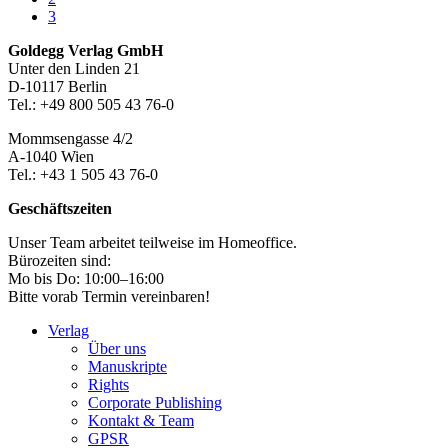
Seite
3
Footer-
Goldegg Verlag GmbH
Unter den Linden 21
Section
D-10117 Berlin
Tel.: +49 800 505 43 76-0
Mommsengasse 4/2
A-1040 Wien
Tel.: +43 1 505 43 76-0
Geschäftszeiten
Unser Team arbeitet teilweise im Homeoffice.
Bürozeiten sind:
Mo bis Do: 10:00–16:00
Bitte vorab Termin vereinbaren!
Verlag
Über uns
Manuskripte
Rights
Corporate Publishing
Kontakt & Team
GPSR