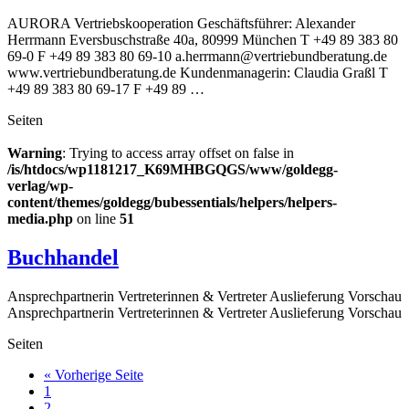
AURORA Vertriebskooperation Geschäftsführer: Alexander
Herrmann Eversbuschstraße 40a, 80999 München T +49 89 383 80
69-0 F +49 89 383 80 69-10 a.herrmann@vertriebundberatung.de
www.vertriebundberatung.de Kundenmanagerin: Claudia Graßl T
+49 89 383 80 69-17 F +49 89 …
Seiten
Warning
: Trying to access array offset on false in
/is/htdocs/wp1181217_K69MHBGQGS/www/goldegg-
verlag/wp-
content/themes/goldegg/bubessentials/helpers/helpers-
media.php
on line
51
Buchhandel
Ansprechpartnerin Vertreterinnen & Vertreter Auslieferung Vorschau
Ansprechpartnerin Vertreterinnen & Vertreter Auslieferung Vorschau
Seiten
aufrufen
« Vorherige Seite
Seite
1
Seite
2