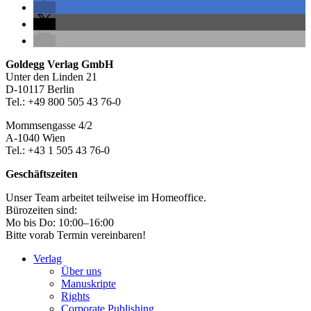
Seitenleiste
Footer-
Goldegg Verlag GmbH
Unter den Linden 21
Section
D-10117 Berlin
Tel.: +49 800 505 43 76-0
Mommsengasse 4/2
A-1040 Wien
Tel.: +43 1 505 43 76-0
Geschäftszeiten
Unser Team arbeitet teilweise im Homeoffice.
Bürozeiten sind:
Mo bis Do: 10:00–16:00
Bitte vorab Termin vereinbaren!
Verlag
Über uns
Manuskripte
Rights
Corporate Publishing