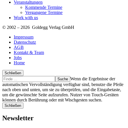
Veranstaltungen
Kommende Termine
Vergangene Termine
Work with us
© 2002 – 2026 Goldegg Verlag GmbH
Impressum
Datenschutz
AGB
Kontakt & Team
Jobs
Home
Schließen
Suche
Finde
Wenn die Ergebnisse der
…
automatischen Vervollständigung verfügbar sind, benutze die Pfeile
nach oben und unten, um sie zu überprüfen, und die Eingabetaste,
um die gewünschte Seite aufzurufen. Nutzer von Touch-Geräten
können durch Berührung oder mit Wischgesten suchen.
Schließen
Newsletter