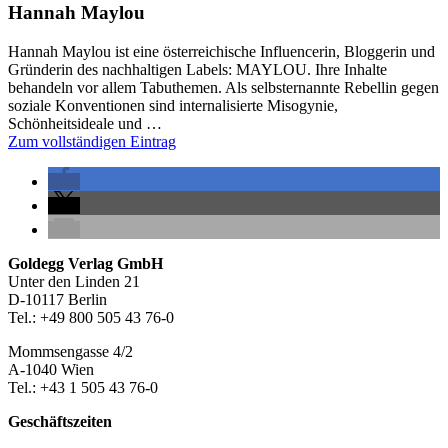
Hannah Maylou
Hannah Maylou ist eine österreichische Influencerin, Bloggerin und
Gründerin des nachhaltigen Labels: MAYLOU. Ihre Inhalte
behandeln vor allem Tabuthemen. Als selbsternannte Rebellin gegen
soziale Konventionen sind internalisierte Misogynie,
Schönheitsideale und …
Zum vollständigen Eintrag
Seitenleiste
Footer-
Goldegg Verlag GmbH
Unter den Linden 21
Section
D-10117 Berlin
Tel.: +49 800 505 43 76-0
Mommsengasse 4/2
A-1040 Wien
Tel.: +43 1 505 43 76-0
Geschäftszeiten