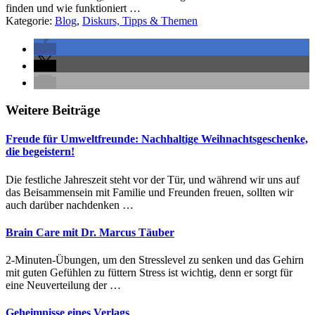
finden und wie funktioniert …
Kategorie:
Blog
,
Diskurs, Tipps & Themen
Seitenleiste
Weitere Beiträge
Freude für Umweltfreunde: Nachhaltige Weihnachtsgeschenke,
die begeistern!
Die festliche Jahreszeit steht vor der Tür, und während wir uns auf
das Beisammensein mit Familie und Freunden freuen, sollten wir
auch darüber nachdenken …
Brain Care mit Dr. Marcus Täuber
2-Minuten-Übungen, um den Stresslevel zu senken und das Gehirn
mit guten Gefühlen zu füttern Stress ist wichtig, denn er sorgt für
eine Neuverteilung der …
Geheimnisse eines Verlags