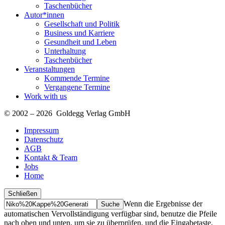
Taschenbücher
Autor*innen
Gesellschaft und Politik
Business und Karriere
Gesundheit und Leben
Unterhaltung
Taschenbücher
Veranstaltungen
Kommende Termine
Vergangene Termine
Work with us
© 2002 – 2026 Goldegg Verlag GmbH
Impressum
Datenschutz
AGB
Kontakt & Team
Jobs
Home
Schließen
Suche
Finde
Wenn die Ergebnisse der
…
automatischen Vervollständigung verfügbar sind, benutze die Pfeile
nach oben und unten, um sie zu überprüfen, und die Eingabetaste,