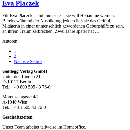
Eva Placzek
Für Eva Placzek stand immer fest: sie will Hebamme werden.
Bereits während der Ausbildung jedoch ließ sie das Gefühl,
Mittäterin in einer unmenschlich gewordenen Geburtshilfe zu sein,
an ihrem Traum zerbrechen. Zwei Jahre später hat …
Autoren
Seite
1
Seite
2
aufrufen
Nächste Seite
»
Footer-
Goldegg Verlag GmbH
Unter den Linden 21
Section
D-10117 Berlin
Tel.: +49 800 505 43 76-0
Mommsengasse 4/2
A-1040 Wien
Tel.: +43 1 505 43 76-0
Geschäftszeiten
Unser Team arbeitet teilweise im Homeoffice.