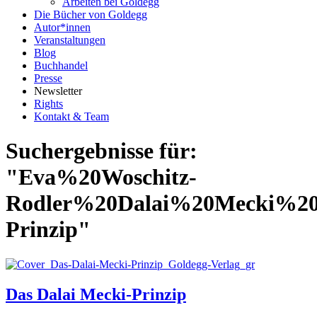
Arbeiten bei Goldegg
Die Bücher von Goldegg
Autor*innen
Veranstaltungen
Blog
Buchhandel
Presse
Newsletter
Rights
Kontakt & Team
Suchergebnisse für:
"Eva%20Woschitz-
Rodler%20Dalai%20Mecki%20
Prinzip"
Das Dalai Mecki-Prinzip