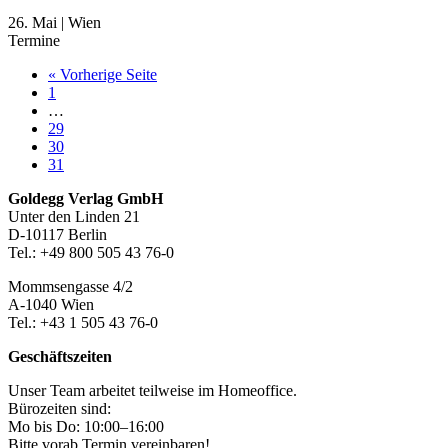
26. Mai
|
Wien
Termine
aufrufen
« Vorherige Seite
Seite
1
Weggelassene
…
Zwischenseiten
Seite
29
Seite
30
Seite
31
Footer-
Goldegg Verlag GmbH
Unter den Linden 21
Section
D-10117 Berlin
Tel.: +49 800 505 43 76-0
Mommsengasse 4/2
A-1040 Wien
Tel.: +43 1 505 43 76-0
Geschäftszeiten
Unser Team arbeitet teilweise im Homeoffice.
Bürozeiten sind:
Mo bis Do: 10:00–16:00
Bitte vorab Termin vereinbaren!