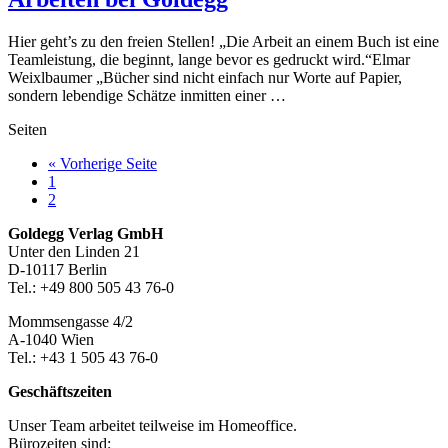
Hier geht’s zu den freien Stellen! „Die Arbeit an einem Buch ist eine
Teamleistung, die beginnt, lange bevor es gedruckt wird.“Elmar
Weixlbaumer „Bücher sind nicht einfach nur Worte auf Papier,
sondern lebendige Schätze inmitten einer …
Seiten
aufrufen
« Vorherige Seite
Seite
1
Seite
2
Footer-
Goldegg Verlag GmbH
Unter den Linden 21
Section
D-10117 Berlin
Tel.: +49 800 505 43 76-0
Mommsengasse 4/2
A-1040 Wien
Tel.: +43 1 505 43 76-0
Geschäftszeiten
Unser Team arbeitet teilweise im Homeoffice.
Bürozeiten sind: