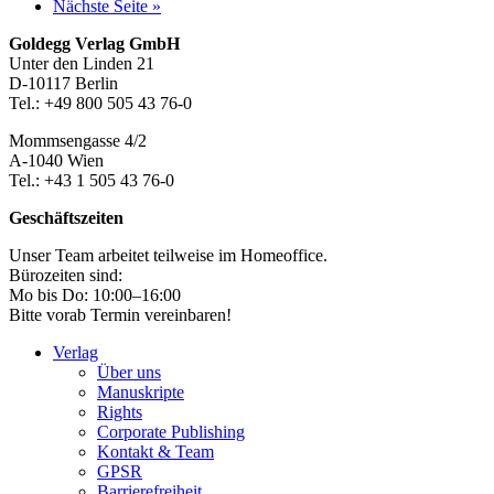
aufrufen
Nächste Seite
»
Footer-
Goldegg Verlag GmbH
Unter den Linden 21
Section
D-10117 Berlin
Tel.: +49 800 505 43 76-0
Mommsengasse 4/2
A-1040 Wien
Tel.: +43 1 505 43 76-0
Geschäftszeiten
Unser Team arbeitet teilweise im Homeoffice.
Bürozeiten sind:
Mo bis Do: 10:00–16:00
Bitte vorab Termin vereinbaren!
Verlag
Über uns
Manuskripte
Rights
Corporate Publishing
Kontakt & Team
GPSR
Barrierefreiheit