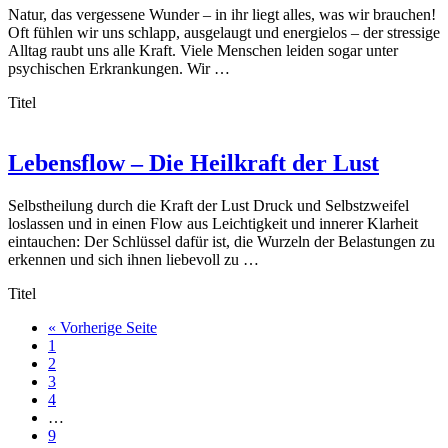
Natur, das vergessene Wunder – in ihr liegt alles, was wir brauchen!
Oft fühlen wir uns schlapp, ausgelaugt und energielos – der stressige
Alltag raubt uns alle Kraft. Viele Menschen leiden sogar unter
psychischen Erkrankungen. Wir …
Titel
Lebensflow – Die Heilkraft der Lust
Selbstheilung durch die Kraft der Lust Druck und Selbstzweifel
loslassen und in einen Flow aus Leichtigkeit und innerer Klarheit
eintauchen: Der Schlüssel dafür ist, die Wurzeln der Belastungen zu
erkennen und sich ihnen liebevoll zu …
Titel
aufrufen
« Vorherige Seite
Seite
1
Seite
2
Seite
3
Seite
4
Weggelassene
…
Zwischenseiten
Seite
9