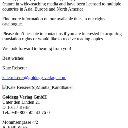
feature in wide-reaching media and have been licensed to multiple
countries in Asia, Europe and North America.
Find more information on our available titles in our rights
catalougue.
Please don’t hesitate to contact us if you are interested in acquiring
translation rights or would like to receive reading copies.
We look forward to hearing from you!
Best wishes
Kate Reiserer
kate.reiserer@goldegg-verlage.com
Footer-
Goldegg Verlag GmbH
Unter den Linden 21
Section
D-10117 Berlin
Tel.: +49 800 505 43 76-0
Mommsengasse 4/2
A-1040 Wien