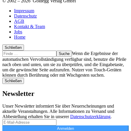
© 2002 – 2026 Goldegg Verlag GmbH
Impressum
Datenschutz
AGB
Kontakt & Team
Jobs
Home
Schließen
Suche
Finde
Wenn die Ergebnisse der
…
automatischen Vervollständigung verfügbar sind, benutze die Pfeile
nach oben und unten, um sie zu überprüfen, und die Eingabetaste,
um die gewünschte Seite aufzurufen. Nutzer von Touch-Geräten
können durch Berührung oder mit Wischgesten suchen.
Schließen
Newsletter
Unser Newsletter informiert Sie über Neuerscheinungen und
aktuelle Veranstaltungen. Alle Informationen zu Versand und
Abbestellung erhalten Sie in unserer
Datenschutzerklärung
.
Anmelden