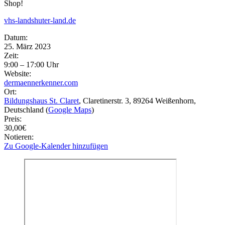
Shop!
vhs-landshuter-land.de
Eventdetails
Datum:
25. März 2023
Zeit:
9:00 – 17:00 Uhr
Website:
dermaennerkenner.com
Ort:
Bildungshaus St. Claret
, Claretinerstr. 3
, 89264
Weißenhorn
,
Deutschland
(
Google Maps
)
Preis:
30,00€
Notieren:
Zu Google-Kalender hinzufügen