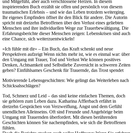
und Mitgefühl, aber auch verschlossene Herzen. In diesem
inspirierenden Buch erzählt sie offen und persönlich von diesem
traumatischen Erlebnis – und wie das Leben trotzdem weiterging.
Ihr eigenes Empfinden öffnet ihr den Blick für andere. Die Autorin
spricht mit dreizehn Betroffenen über den Verlust eines geliebten
Menschen und ihre individuellen Wege zur Trauerbewältigung. Die
Erfahrungsberichte dieser Menschen zeigen: Lebenskrisen sind auch
eine Chance, sich weiterzuentwickeln!
»Ich fühle mit dir« – Ein Buch, das Kraft schenkt und neue
Perspektiven aufzeigt Wenn nichts mehr ist, wie es einmal war: über
den Umgang mit Trauer, Tod und Verlust Wie können positives
Denken, Achtsamkeit und Selbstliebe Zuversicht in schweren Zeiten
geben? Einfühlsames Geschenk für Trauernde, das Trost spendet
Motivierende Lebensgeschichten: Wie gelingt das Weiterleben nach
Schicksalsschlägen?
Tod, Schmerz und Leid – das sind keine einfachen Themen, doch
sie gehören zum Leben dazu. Katharina Afflerbach erfährt in
dreizehn Gesprächen von Verzweiflung, Angst und dem Gefühl
unendlichen Alleinseins. Oft sind Freunde und Angehörige beim
Umgang mit Trauernden überfordert. Mit diesen berührenden
Geschichten können Sie nachempfinden, wie sich die Betroffenen
fühlen.