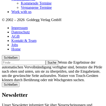
Kommende Termine
Vergangene Termine
Work with us
© 2002 – 2026 Goldegg Verlag GmbH
Impressum
Datenschutz
AGB
Kontakt & Team
Jobs
Home
Schließen
Suche
Finde
Wenn die Ergebnisse der
…
automatischen Vervollständigung verfügbar sind, benutze die Pfeile
nach oben und unten, um sie zu überprüfen, und die Eingabetaste,
um die gewünschte Seite aufzurufen. Nutzer von Touch-Geräten
können durch Berührung oder mit Wischgesten suchen.
Schließen
Newsletter
Unser Newsletter informiert Sie über Neuerscheinungen und