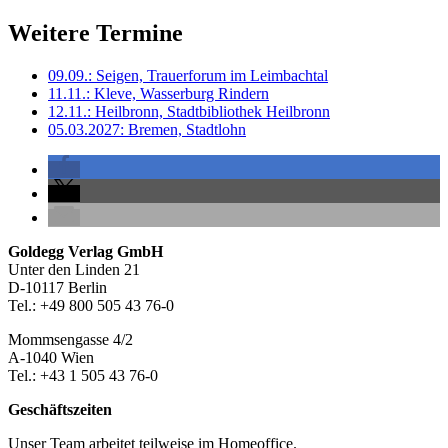
Weitere Termine
09.09.: Seigen, Trauerforum im Leimbachtal
11.11.: Kleve, Wasserburg Rindern
12.11.: Heilbronn, Stadtbibliothek Heilbronn
05.03.2027: Bremen, Stadtlohn
Seitenleiste
Footer-
Goldegg Verlag GmbH
Unter den Linden 21
Section
D-10117 Berlin
Tel.: +49 800 505 43 76-0
Mommsengasse 4/2
A-1040 Wien
Tel.: +43 1 505 43 76-0
Geschäftszeiten
Unser Team arbeitet teilweise im Homeoffice.