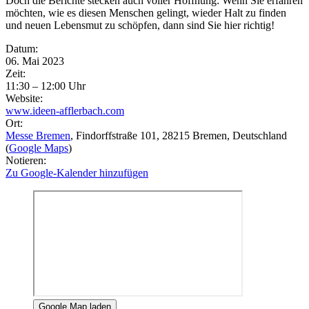
Doch die Berichte stecken auch voller Hoffnung: Wenn Sie erfahren
möchten, wie es diesen Menschen gelingt, wieder Halt zu finden
und neuen Lebensmut zu schöpfen, dann sind Sie hier richtig!
Eventdetails
Datum:
06. Mai 2023
Zeit:
11:30 – 12:00 Uhr
Website:
www.ideen-afflerbach.com
Ort:
Messe Bremen
, Findorffstraße 101
, 28215
Bremen
, Deutschland
(
Google Maps
)
Notieren:
Zu Google-Kalender hinzufügen
Google Map laden