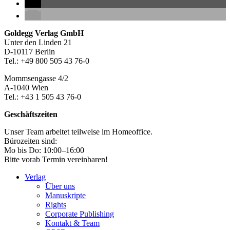
Seitenleiste
Footer-
Goldegg Verlag GmbH
Unter den Linden 21
Section
D-10117 Berlin
Tel.: +49 800 505 43 76-0
Mommsengasse 4/2
A-1040 Wien
Tel.: +43 1 505 43 76-0
Geschäftszeiten
Unser Team arbeitet teilweise im Homeoffice.
Bürozeiten sind:
Mo bis Do: 10:00–16:00
Bitte vorab Termin vereinbaren!
Verlag
Über uns
Manuskripte
Rights
Corporate Publishing
Kontakt & Team