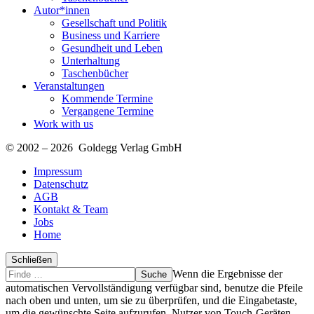
Autor*innen
Gesellschaft und Politik
Business und Karriere
Gesundheit und Leben
Unterhaltung
Taschenbücher
Veranstaltungen
Kommende Termine
Vergangene Termine
Work with us
© 2002 – 2026 Goldegg Verlag GmbH
Impressum
Datenschutz
AGB
Kontakt & Team
Jobs
Home
Schließen
Suche
Finde
Wenn die Ergebnisse der
…
automatischen Vervollständigung verfügbar sind, benutze die Pfeile
nach oben und unten, um sie zu überprüfen, und die Eingabetaste,
um die gewünschte Seite aufzurufen. Nutzer von Touch-Geräten