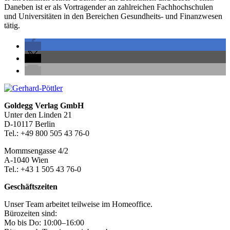
Daneben ist er als Vortragender an zahlreichen Fachhochschulen
und Universitäten in den Bereichen Gesundheits- und Finanzwesen
tätig.
Seitenleiste
Footer-
Goldegg Verlag GmbH
Unter den Linden 21
Section
D-10117 Berlin
Tel.: +49 800 505 43 76-0
Mommsengasse 4/2
A-1040 Wien
Tel.: +43 1 505 43 76-0
Geschäftszeiten
Unser Team arbeitet teilweise im Homeoffice.
Bürozeiten sind:
Mo bis Do: 10:00–16:00