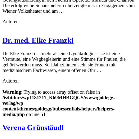
Die erfolgreiche Schauspielerin überzeugte u.a. in Engagements am
Wiener Volkstheater und am …
Autoren
Dr. med. Elke Franzki
Dr. Elke Franzki ist mehr als eine Gynäkologin – sie ist eine
Vertraute, eine Wegbegleiterin und eine Stimme für Frauen, die
gehört werden muss. Seit Jahrzehnten steht sie Frauen mit
medizinischem Fachwissen, einem offenen Ohr …
Autoren
Warning
: Trying to access array offset on false in
/is/htdocs/wp1181217_K69MHBGQGS/www/goldegg-
verlag/wp-
content/themes/goldegg/bubessentials/helpers/helpers-
media.php
on line
51
Verena Grünstäudl