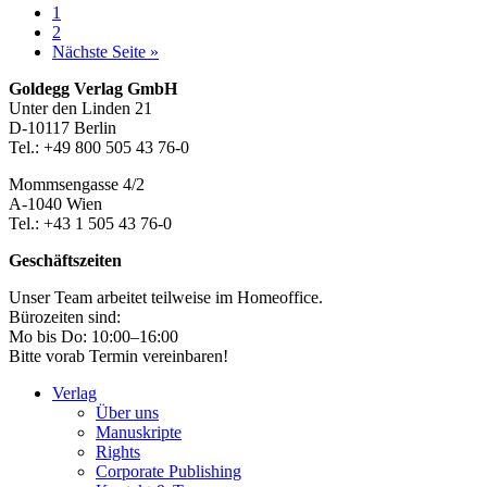
Seite
1
Seite
2
aufrufen
Nächste Seite
»
Footer-
Goldegg Verlag GmbH
Unter den Linden 21
Section
D-10117 Berlin
Tel.: +49 800 505 43 76-0
Mommsengasse 4/2
A-1040 Wien
Tel.: +43 1 505 43 76-0
Geschäftszeiten
Unser Team arbeitet teilweise im Homeoffice.
Bürozeiten sind:
Mo bis Do: 10:00–16:00
Bitte vorab Termin vereinbaren!
Verlag
Über uns
Manuskripte
Rights
Corporate Publishing