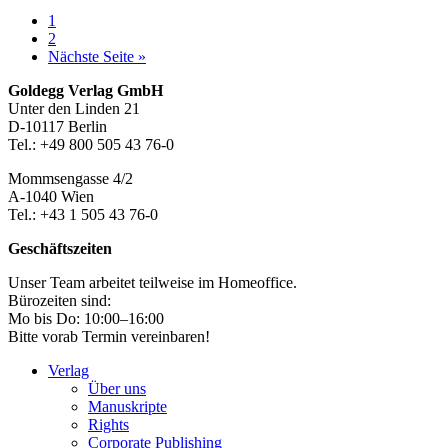
Seite
1
Seite
2
aufrufen
Nächste Seite
»
Footer-
Goldegg Verlag GmbH
Unter den Linden 21
Section
D-10117 Berlin
Tel.: +49 800 505 43 76-0
Mommsengasse 4/2
A-1040 Wien
Tel.: +43 1 505 43 76-0
Geschäftszeiten
Unser Team arbeitet teilweise im Homeoffice.
Bürozeiten sind:
Mo bis Do: 10:00–16:00
Bitte vorab Termin vereinbaren!
Verlag
Über uns
Manuskripte
Rights
Corporate Publishing