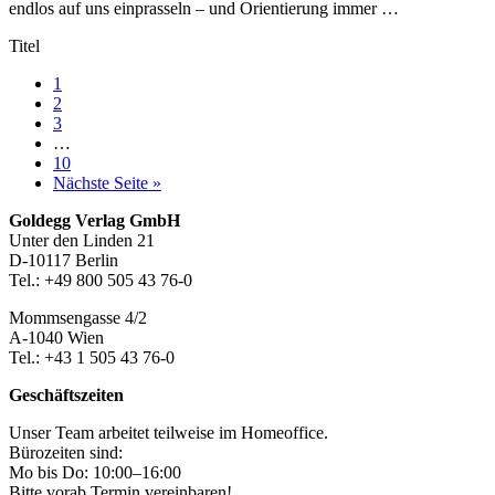
endlos auf uns einprasseln – und Orientierung immer …
Titel
Seite
1
Seite
2
Seite
3
Weggelassene
…
Zwischenseiten
Seite
10
aufrufen
Nächste Seite
»
Footer-
Goldegg Verlag GmbH
Unter den Linden 21
Section
D-10117 Berlin
Tel.: +49 800 505 43 76-0
Mommsengasse 4/2
A-1040 Wien
Tel.: +43 1 505 43 76-0
Geschäftszeiten
Unser Team arbeitet teilweise im Homeoffice.
Bürozeiten sind:
Mo bis Do: 10:00–16:00
Bitte vorab Termin vereinbaren!