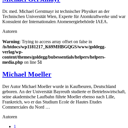
Dr. med. Michael Gerstmayr ist technischer Physiker an der
Technischen Universität Wien, Experte für Atomkraftwerke und war
Konsulent der Internationalen Atomenergiebehörde IAEA.
Autoren
Warning
: Trying to access array offset on false in
/is/htdocs/wp1181217_K69MHBGQGS/www/goldegg-
verlag/wp-
content/themes/goldegg/bubessentials/helpers/helpers-
media.php
on line
51
Michael Moeller
Der Autor Michael Moeller wurde in Kaufbeuren, Deutschland
geboren. An der Universität Bayreuth studierte er Betriebswirtschaft,
seine akademische Laufbahn führte Moeller ebenso nach Lille,
Frankreich, wo er das Studium Ecole de Hautes Etudes
Commerciales du Nord …
Autoren
Seite
1