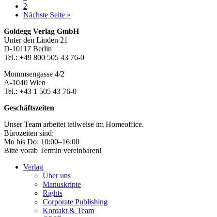
Seite
2
aufrufen
Nächste Seite
»
Footer-
Goldegg Verlag GmbH
Unter den Linden 21
Section
D-10117 Berlin
Tel.: +49 800 505 43 76-0
Mommsengasse 4/2
A-1040 Wien
Tel.: +43 1 505 43 76-0
Geschäftszeiten
Unser Team arbeitet teilweise im Homeoffice.
Bürozeiten sind:
Mo bis Do: 10:00–16:00
Bitte vorab Termin vereinbaren!
Verlag
Über uns
Manuskripte
Rights
Corporate Publishing
Kontakt & Team