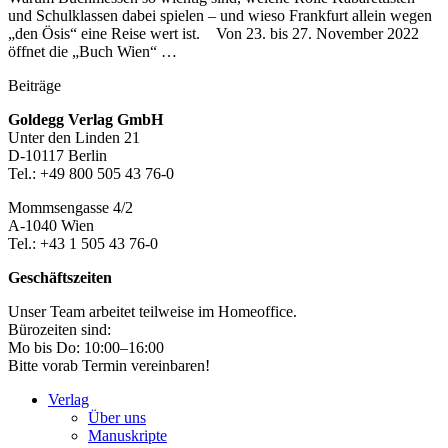
und Schulklassen dabei spielen – und wieso Frankfurt allein wegen
„den Ösis“ eine Reise wert ist. Von 23. bis 27. November 2022
öffnet die „Buch Wien“ …
Beiträge
Footer-
Goldegg Verlag GmbH
Unter den Linden 21
Section
D-10117 Berlin
Tel.: +49 800 505 43 76-0
Mommsengasse 4/2
A-1040 Wien
Tel.: +43 1 505 43 76-0
Geschäftszeiten
Unser Team arbeitet teilweise im Homeoffice.
Bürozeiten sind:
Mo bis Do: 10:00–16:00
Bitte vorab Termin vereinbaren!
Verlag
Über uns
Manuskripte