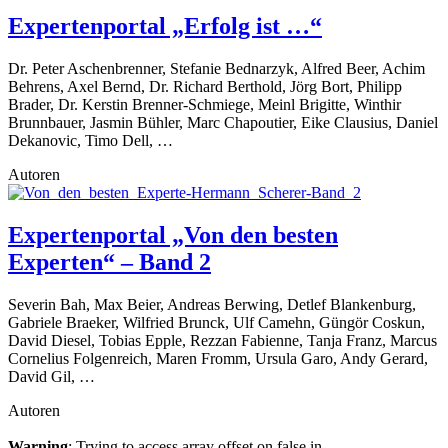
Expertenportal „Erfolg ist …“
Dr. Peter Aschenbrenner, Stefanie Bednarzyk, Alfred Beer, Achim
Behrens, Axel Bernd, Dr. Richard Berthold, Jörg Bort, Philipp
Brader, Dr. Kerstin Brenner-Schmiege, Meinl Brigitte, Winthir
Brunnbauer, Jasmin Bühler, Marc Chapoutier, Eike Clausius, Daniel
Dekanovic, Timo Dell, …
Autoren
Expertenportal „Von den besten
Experten“ – Band 2
Severin Bah, Max Beier, Andreas Berwing, Detlef Blankenburg,
Gabriele Braeker, Wilfried Brunck, Ulf Camehn, Güngör Coskun,
David Diesel, Tobias Epple, Rezzan Fabienne, Tanja Franz, Marcus
Cornelius Folgenreich, Maren Fromm, Ursula Garo, Andy Gerard,
David Gil, …
Autoren
Warning
: Trying to access array offset on false in