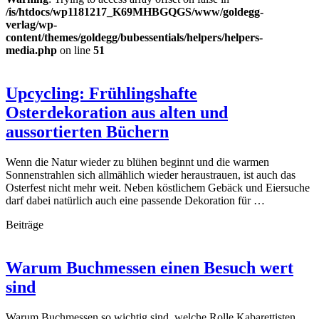
/is/htdocs/wp1181217_K69MHBGQGS/www/goldegg-
verlag/wp-
content/themes/goldegg/bubessentials/helpers/helpers-
media.php
on line
51
Upcycling: Frühlingshafte
Osterdekoration aus alten und
aussortierten Büchern
Wenn die Natur wieder zu blühen beginnt und die warmen
Sonnenstrahlen sich allmählich wieder heraustrauen, ist auch das
Osterfest nicht mehr weit. Neben köstlichem Gebäck und Eiersuche
darf dabei natürlich auch eine passende Dekoration für …
Beiträge
Warum Buchmessen einen Besuch wert
sind
Warum Buchmessen so wichtig sind, welche Rolle Kabarettisten