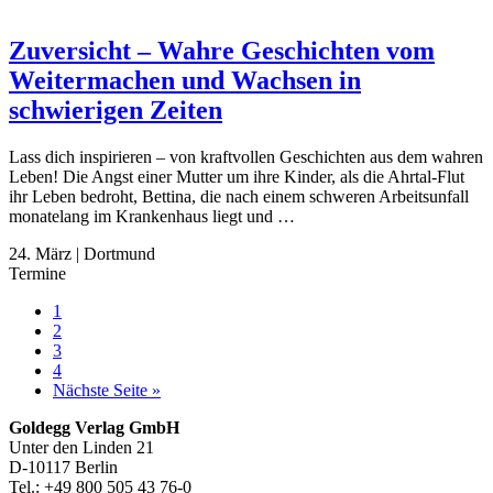
Zuversicht – Wahre Geschichten vom
Weitermachen und Wachsen in
schwierigen Zeiten
Lass dich inspirieren – von kraftvollen Geschichten aus dem wahren
Leben! Die Angst einer Mutter um ihre Kinder, als die Ahrtal-Flut
ihr Leben bedroht, Bettina, die nach einem schweren Arbeitsunfall
monatelang im Krankenhaus liegt und …
24. März
|
Dortmund
Termine
Seite
1
Seite
2
Seite
3
Seite
4
aufrufen
Nächste Seite
»
Footer-
Goldegg Verlag GmbH
Unter den Linden 21
Section
D-10117 Berlin
Tel.: +49 800 505 43 76-0