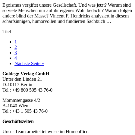
Egoismus vergiftet unsere Gesellschaft. Und was jetzt? Warum sind
so viele Menschen nur auf ihr eigenes Wohl bedacht? Warum folgen
andere blind der Masse? Vincent F. Hendricks analysiert in diesem
scharfsinnigen, humorvollen und fundierten Sachbuch …
Titel
Seite
1
Seite
2
Seite
3
Seite
4
aufrufen
Nächste Seite
»
Footer-
Goldegg Verlag GmbH
Unter den Linden 21
Section
D-10117 Berlin
Tel.: +49 800 505 43 76-0
Mommsengasse 4/2
A-1040 Wien
Tel.: +43 1 505 43 76-0
Geschäftszeiten
Unser Team arbeitet teilweise im Homeoffice.