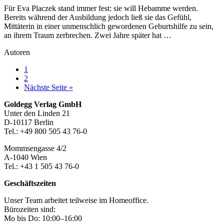
Für Eva Placzek stand immer fest: sie will Hebamme werden.
Bereits während der Ausbildung jedoch ließ sie das Gefühl,
Mittäterin in einer unmenschlich gewordenen Geburtshilfe zu sein,
an ihrem Traum zerbrechen. Zwei Jahre später hat …
Autoren
Seite
1
Seite
2
aufrufen
Nächste Seite
»
Footer-
Goldegg Verlag GmbH
Unter den Linden 21
Section
D-10117 Berlin
Tel.: +49 800 505 43 76-0
Mommsengasse 4/2
A-1040 Wien
Tel.: +43 1 505 43 76-0
Geschäftszeiten
Unser Team arbeitet teilweise im Homeoffice.
Bürozeiten sind:
Mo bis Do: 10:00–16:00