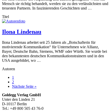
Mensch sie richtig behandelt, werden sie zu den verlässlichsten und
treuesten Partnern. In faszinierenden Geschichten und …
Titel
Ilona Lindenau
Ilona Lindenau arbeitet seit 25 Jahren als „Botschafterin für
motivierende Kommunikation“ für Unternehmen wie Allianz,
Bayer, Deutsche Bahn, Siemens, WMF oder Würth. Sie wurde bei
den bekanntesten deutschen Kommunikationstrainern und in den
USA ausgebildet, wo …
Autoren
Seite
1
Seite
2
aufrufen
Nächste Seite
»
Footer-
Goldegg Verlag GmbH
Unter den Linden 21
Section
D-10117 Berlin
Tel.: +49 800 505 43 76-0