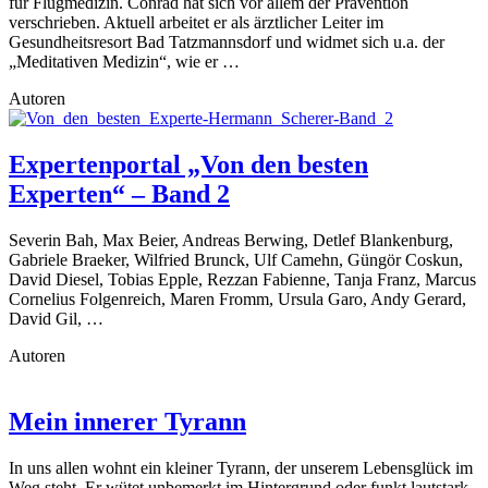
für Flugmedizin. Conrad hat sich vor allem der Prävention
verschrieben. Aktuell arbeitet er als ärztlicher Leiter im
Gesundheitsresort Bad Tatzmannsdorf und widmet sich u.a. der
„Meditativen Medizin“, wie er …
Autoren
Expertenportal „Von den besten
Experten“ – Band 2
Severin Bah, Max Beier, Andreas Berwing, Detlef Blankenburg,
Gabriele Braeker, Wilfried Brunck, Ulf Camehn, Güngör Coskun,
David Diesel, Tobias Epple, Rezzan Fabienne, Tanja Franz, Marcus
Cornelius Folgenreich, Maren Fromm, Ursula Garo, Andy Gerard,
David Gil, …
Autoren
Mein innerer Tyrann
In uns allen wohnt ein kleiner Tyrann, der unserem Lebensglück im
Weg steht. Er wütet unbemerkt im Hintergrund oder funkt lautstark