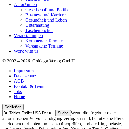
Autor*innen
Gesellschaft und Politik
Business und Karriere
Gesundheit und Leben
Unterhaltung
Taschenbücher
Veranstaltungen
Kommende Termine
Vergangene Termine
Work with us
© 2002 – 2026 Goldegg Verlag GmbH
Impressum
Datenschutz
AGB
Kontakt & Team
Jobs
Home
Schließen
Suche
Finde
Wenn die Ergebnisse der
…
automatischen Vervollständigung verfügbar sind, benutze die Pfeile
nach oben und unten, um sie zu überprüfen, und die Eingabetaste,
um die gewünschte Seite aufzurufen. Nutzer von Touch-Geräten