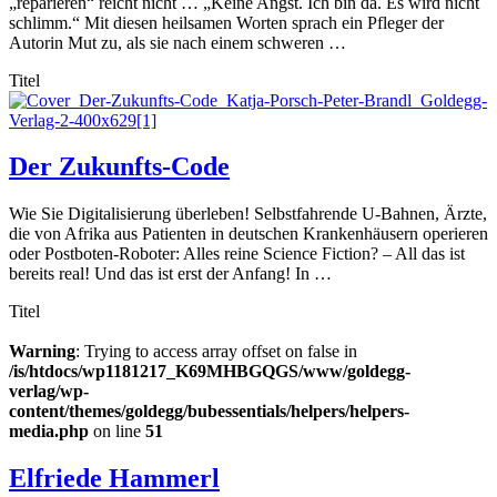
„reparieren“ reicht nicht … „Keine Angst. Ich bin da. Es wird nicht
schlimm.“ Mit diesen heilsamen Worten sprach ein Pfleger der
Autorin Mut zu, als sie nach einem schweren …
Titel
Der Zukunfts-Code
Wie Sie Digitalisierung überleben! Selbstfahrende U-Bahnen, Ärzte,
die von Afrika aus Patienten in deutschen Krankenhäusern operieren
oder Postboten-Roboter: Alles reine Science Fiction? – All das ist
bereits real! Und das ist erst der Anfang! In …
Titel
Warning
: Trying to access array offset on false in
/is/htdocs/wp1181217_K69MHBGQGS/www/goldegg-
verlag/wp-
content/themes/goldegg/bubessentials/helpers/helpers-
media.php
on line
51
Elfriede Hammerl