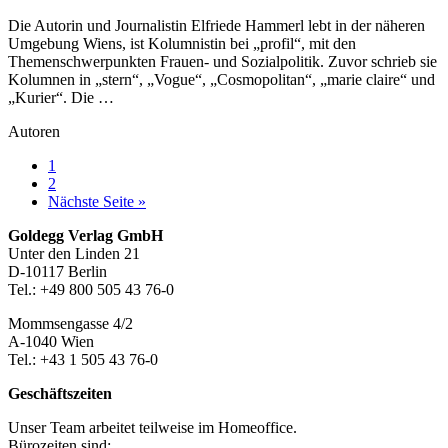
Die Autorin und Journalistin Elfriede Hammerl lebt in der näheren
Umgebung Wiens, ist Kolumnistin bei „profil“, mit den
Themenschwerpunkten Frauen- und Sozialpolitik. Zuvor schrieb sie
Kolumnen in „stern“, „Vogue“, „Cosmopolitan“, „marie claire“ und
„Kurier“. Die …
Autoren
Seite
1
Seite
2
aufrufen
Nächste Seite
»
Footer-
Goldegg Verlag GmbH
Unter den Linden 21
Section
D-10117 Berlin
Tel.: +49 800 505 43 76-0
Mommsengasse 4/2
A-1040 Wien
Tel.: +43 1 505 43 76-0
Geschäftszeiten
Unser Team arbeitet teilweise im Homeoffice.
Bürozeiten sind: