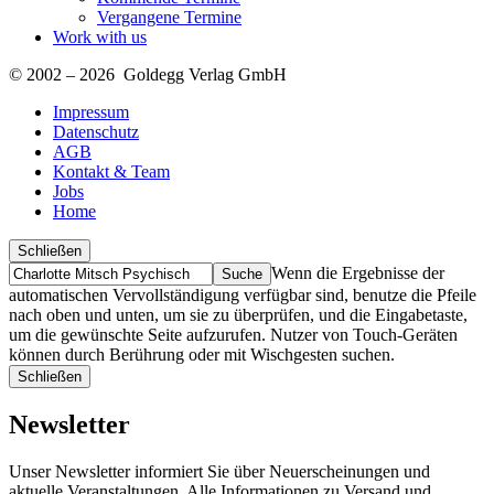
Vergangene Termine
Work with us
© 2002 – 2026 Goldegg Verlag GmbH
Impressum
Datenschutz
AGB
Kontakt & Team
Jobs
Home
Schließen
Suche
Finde
Wenn die Ergebnisse der
…
automatischen Vervollständigung verfügbar sind, benutze die Pfeile
nach oben und unten, um sie zu überprüfen, und die Eingabetaste,
um die gewünschte Seite aufzurufen. Nutzer von Touch-Geräten
können durch Berührung oder mit Wischgesten suchen.
Schließen
Newsletter
Unser Newsletter informiert Sie über Neuerscheinungen und
aktuelle Veranstaltungen. Alle Informationen zu Versand und