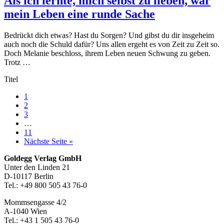
Als ich lernte, mich selbst zu lieben, war
mein Leben eine runde Sache
Bedrückt dich etwas? Hast du Sorgen? Und gibst du dir insgeheim
auch noch die Schuld dafür? Uns allen ergeht es von Zeit zu Zeit so.
Doch Melanie beschloss, ihrem Leben neuen Schwung zu geben.
Trotz …
Titel
Seite
1
Seite
2
Seite
3
Weggelassene
…
Zwischenseiten
Seite
11
aufrufen
Nächste Seite
»
Footer-
Goldegg Verlag GmbH
Unter den Linden 21
Section
D-10117 Berlin
Tel.: +49 800 505 43 76-0
Mommsengasse 4/2
A-1040 Wien
Tel.: +43 1 505 43 76-0