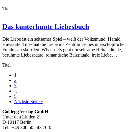
Titel
Das kunterbunte Liebesbuch
Die Liebe ist ein seltsames Spiel – weiß der Volksmund. Harald
Havas stellt diesmal die Liebe ins Zentrum seines unerschöpflichen
Fundus an skurrilem Wissen. Es geht um seltsame Heiratsrituale,
berühmte Liebespaare, romantische Balzrituale, freie Liebe, …
Titel
Seite
1
Seite
2
Seite
3
Weggelassene
…
Zwischenseiten
Seite
5
aufrufen
Nächste Seite
»
Footer-
Goldegg Verlag GmbH
Unter den Linden 21
Section
D-10117 Berlin
Tel.: +49 800 505 43 76-0