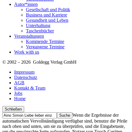
Autor*innen
Gesellschaft und Politik
Business und Karriere
Gesundheit und Leben
Unterhaltung
Taschenbücher
Veranstaltungen
Kommende Termine
Vergangene Termine
Work with us
© 2002 – 2026 Goldegg Verlag GmbH
Impressum
Datenschutz
AGB
Kontakt & Team
Jobs
Home
Schließen
Suche
Finde
Wenn die Ergebnisse der
…
automatischen Vervollständigung verfügbar sind, benutze die Pfeile
nach oben und unten, um sie zu überprüfen, und die Eingabetaste,
um die gewünschte Seite aufzurufen. Nutzer von Touch-Geräten